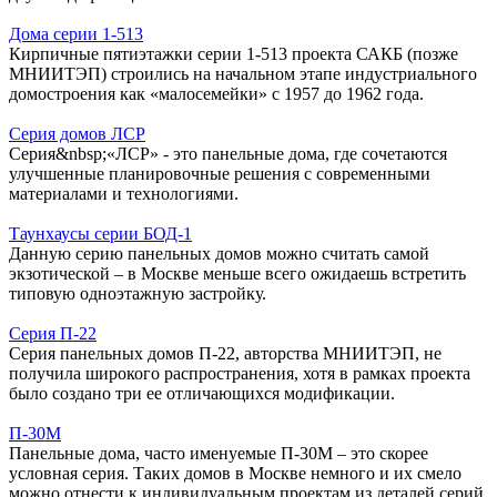
Дома серии 1-513
Кирпичные пятиэтажки серии 1-513 проекта САКБ (позже
МНИИТЭП) строились на начальном этапе индустриального
домостроения как «малосемейки» с 1957 до 1962 года.
Серия домов ЛСР
Серия&nbsp;«ЛСР» - это панельные дома, где сочетаются
улучшенные планировочные решения с современными
материалами и технологиями.
Таунхаусы серии БОД-1
Данную серию панельных домов можно считать самой
экзотической – в Москве меньше всего ожидаешь встретить
типовую одноэтажную застройку.
Серия П-22
Серия панельных домов П-22, авторства МНИИТЭП, не
получила широкого распространения, хотя в рамках проекта
было создано три ее отличающихся модификации.
П-30М
Панельные дома, часто именуемые П-30М – это скорее
условная серия. Таких домов в Москве немного и их смело
можно отнести к индивидуальным проектам из деталей серий