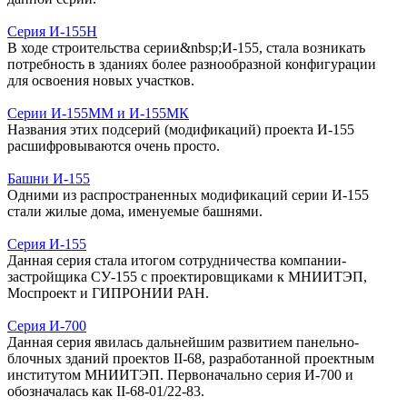
Серия И-155Н
В ходе строительства серии&nbsp;И-155, стала возникать
потребность в зданиях более разнообразной конфигурации
для освоения новых участков.
Серии И-155ММ и И-155МК
Названия этих подсерий (модификаций) проекта И-155
расшифровываются очень просто.
Башни И-155
Одними из распространенных модификаций серии И-155
стали жилые дома, именуемые башнями.
Серия И-155
Данная серия стала итогом сотрудничества компании-
застройщика СУ-155 с проектировщиками к МНИИТЭП,
Моспроект и ГИПРОНИИ РАН.
Серия И-700
Данная серия явилась дальнейшим развитием панельно-
блочных зданий проектов II-68, разработанной проектным
институтом МНИИТЭП. Первоначально серия И-700 и
обозначалась как II-68-01/22-83.