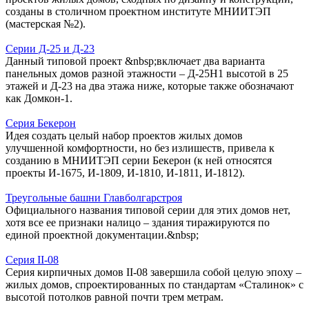
созданы в столичном проектном институте МНИИТЭП
(мастерская №2).
Серии Д-25 и Д-23
Данный типовой проект &nbsp;включает два варианта
панельных домов разной этажности – Д-25Н1 высотой в 25
этажей и Д-23 на два этажа ниже, которые также обозначают
как Домкон-1.
Серия Бекерон
Идея создать целый набор проектов жилых домов
улучшенной комфортности, но без излишеств, привела к
созданию в МНИИТЭП серии Бекерон (к ней относятся
проекты И-1675, И-1809, И-1810, И-1811, И-1812).
Треугольные башни Главболгарстроя
Официального названия типовой серии для этих домов нет,
хотя все ее признаки налицо – здания тиражируются по
единой проектной документации.&nbsp;
Серия II-08
Серия кирпичных домов II-08 завершила собой целую эпоху –
жилых домов, спроектированных по стандартам «Сталинок» с
высотой потолков равной почти трем метрам.