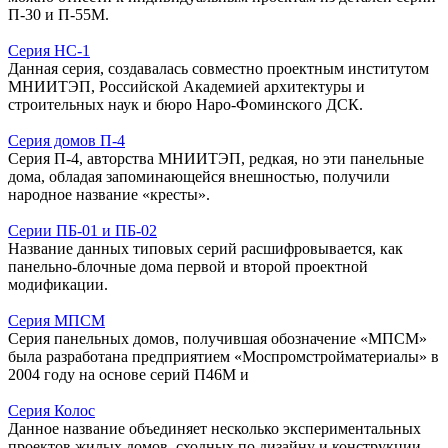
П-30 и П-55М.
Серия НС-1
Данная серия, создавалась совместно проектным институтом
МНИИТЭП, Российской Академией архитектуры и
строительных наук и бюро Наро-Фоминского ДСК.
Серия домов П-4
Серия П-4, авторства МНИИТЭП, редкая, но эти панельные
дома, обладая запоминающейся внешностью, получили
народное название «кресты».
Серии ПБ-01 и ПБ-02
Название данных типовых серий расшифровывается, как
панельно-блочные дома первой и второй проектной
модификации.
Серия МПСМ
Серия панельных домов, получившая обозначение «МПСМ»
была разработана предприятием «Моспромстройматериалы» в
2004 году на основе серий П46М и
Серия Колос
Данное название объединяет несколько экспериментальных
проектов жилых домов, сходных по дизайну и конструкции,