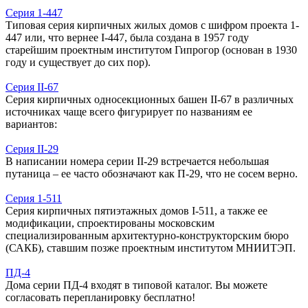
Серия 1-447
Типовая серия кирпичных жилых домов с шифром проекта 1-
447 или, что вернее I-447, была создана в 1957 году
старейшим проектным институтом Гипрогор (основан в 1930
году и существует до сих пор).
Серия II-67
Серия кирпичных односекционных башен II-67 в различных
источниках чаще всего фигурирует по названиям ее
вариантов:
Серия II-29
В написании номера серии II-29 встречается небольшая
путаница – ее часто обозначают как П-29, что не сосем верно.
Серия 1-511
Серия кирпичных пятиэтажных домов I-511, а также ее
модификации, спроектированы московским
специализированным архитектурно-конструкторским бюро
(САКБ), ставшим позже проектным институтом МНИИТЭП.
ПД-4
Дома серии ПД-4 входят в типовой каталог. Вы можете
согласовать перепланировку бесплатно!