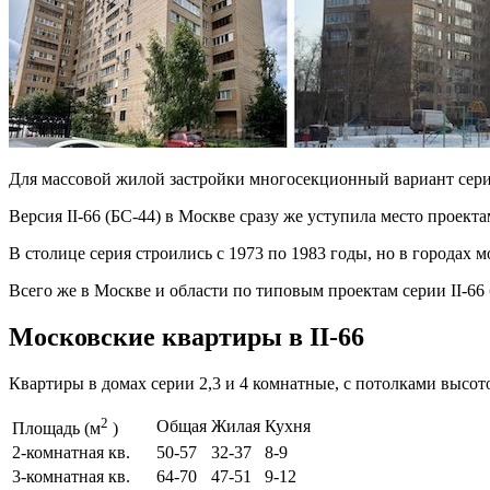
Для массовой жилой застройки многосекционный вариант серии
Версия II-66 (БС-44) в Москве сразу же уступила место проекта
В столице серия строились с 1973 по 1983 годы, но в городах м
Всего же в Москве и области по типовым проектам серии II-66
Московские квартиры в II-66
Квартиры в домах серии 2,3 и 4 комнатные, с потолками высото
2
Общая
Жилая
Кухня
Площадь (м
)
2-комнатная кв.
50-57
32-37
8-9
3-комнатная кв.
64-70
47-51
9-12