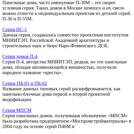
Панельные дома, часто именуемые П-30М – это скорее
условная серия. Таких домов в Москве немного и их смело
можно отнести к индивидуальным проектам из деталей серий
П-30 и П-55М.
Серия НС-1
Данная серия, создавалась совместно проектным институтом
МНИИТЭП, Российской Академией архитектуры и
строительных наук и бюро Наро-Фоминского ДСК.
Серия домов П-4
Серия П-4, авторства МНИИТЭП, редкая, но эти панельные
дома, обладая запоминающейся внешностью, получили
народное название «кресты».
Серии ПБ-01 и ПБ-02
Название данных типовых серий расшифровывается, как
панельно-блочные дома первой и второй проектной
модификации.
Серия МПСМ
Серия панельных домов, получившая обозначение «МПСМ»
была разработана предприятием «Моспромстройматериалы» в
2004 году на основе серий П46М и