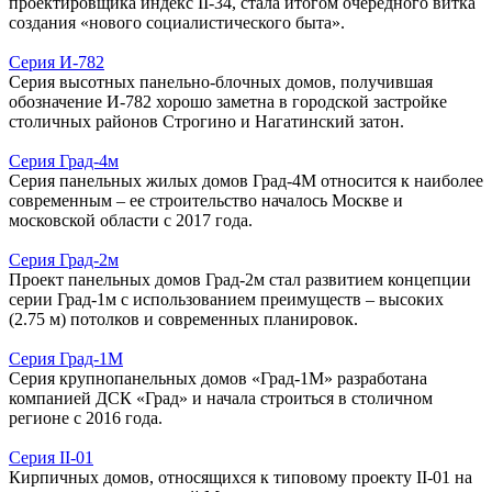
проектировщика индекс II-34, стала итогом очередного витка
создания «нового социалистического быта».
Серия И-782
Серия высотных панельно-блочных домов, получившая
обозначение И-782 хорошо заметна в городской застройке
столичных районов Строгино и Нагатинский затон.
Серия Град-4м
Серия панельных жилых домов Град-4М относится к наиболее
современным – ее строительство началось Москве и
московской области с 2017 года.
Серия Град-2м
Проект панельных домов Град-2м стал развитием концепции
серии Град-1м с использованием преимуществ – высоких
(2.75 м) потолков и современных планировок.
Серия Град-1М
Серия крупнопанельных домов «Град-1М» разработана
компанией ДСК «Град» и начала строиться в столичном
регионе с 2016 года.
Серия II-01
Кирпичных домов, относящихся к типовому проекту II-01 на