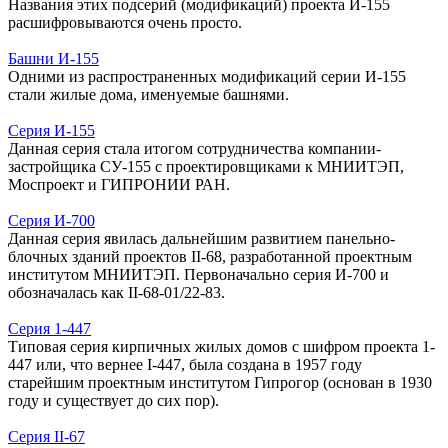
Названия этих подсерий (модификаций) проекта И-155
расшифровываются очень просто.
Башни И-155
Одними из распространенных модификаций серии И-155
стали жилые дома, именуемые башнями.
Серия И-155
Данная серия стала итогом сотрудничества компании-
застройщика СУ-155 с проектировщиками к МНИИТЭП,
Моспроект и ГИПРОНИИ РАН.
Серия И-700
Данная серия явилась дальнейшим развитием панельно-
блочных зданий проектов II-68, разработанной проектным
институтом МНИИТЭП. Первоначально серия И-700 и
обозначалась как II-68-01/22-83.
Серия 1-447
Типовая серия кирпичных жилых домов с шифром проекта 1-
447 или, что вернее I-447, была создана в 1957 году
старейшим проектным институтом Гипрогор (основан в 1930
году и существует до сих пор).
Серия II-67