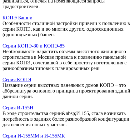
развиваться, отвечая на изменяющиеся запросы
градостроителей.
КОПЭ Башни
Особенности столичной застройки привели к появлению в
серии КОПЭ, как и во многих других, односекционных
(одноподъезных) башен.
Серии КОПЭ-80 и КОПЭ-85
Необходимость нарастить объемы высотного жилищного
строительства в Москве привела к появлению панельной
серии КОПЭ, сочетавшей в себе простоту изготовления с
разнообразием типовых планировочных реш
Серия КОПЭ
Название серии высотных панельных домов КОПЭ – это
аббревиатура основного принципа проектирования зданий
данной серии.
Серия И-155Н
В ходе строительства серии&nbsp;И-155, стала возникать
потребность в зданиях более разнообразной конфигурации
для освоения новых участков.
Серии И-155ММ и И-155МК