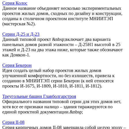
Серия Колос
Данное название объединяет несколько экспериментальных
проектов жилых домов, сходных по дизайну и конструкции,
созданы в столичном проектном институте МНИИТЭП
(мастерская №2).
Серии Д-25 и Д-23
Данный типовой проект &nbsp;включает два варианта
панельных домов разной этажности – Д-25Н1 высотой в 25
этажей и Д-23 на два этажа ниже, которые также обозначают
как Домкон-1.
Серия Бекерон
Идея создать целый набор проектов жилых домов
улучшенной комфортности, но без излишеств, привела к
созданию в МНИИТЭП серии Бекерон (к ней относятся
проекты И-1675, И-1809, И-1810, И-1811, И-1812).
Треугольные башни Главболгарстроя
Официального названия типовой серии для этих домов нет,
хотя все ее признаки налицо – здания тиражируются по
единой проектной документации.&nbsp;
Серия II-08
Серия кирпичных домов II-08 завершила собой целую эпоху –