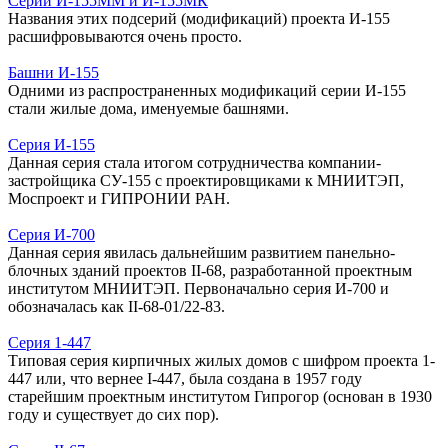
Серии И-155ММ и И-155МК
Названия этих подсерий (модификаций) проекта И-155
расшифровываются очень просто.
Башни И-155
Одними из распространенных модификаций серии И-155
стали жилые дома, именуемые башнями.
Серия И-155
Данная серия стала итогом сотрудничества компании-
застройщика СУ-155 с проектировщиками к МНИИТЭП,
Моспроект и ГИПРОНИИ РАН.
Серия И-700
Данная серия явилась дальнейшим развитием панельно-
блочных зданий проектов II-68, разработанной проектным
институтом МНИИТЭП. Первоначально серия И-700 и
обозначалась как II-68-01/22-83.
Серия 1-447
Типовая серия кирпичных жилых домов с шифром проекта 1-
447 или, что вернее I-447, была создана в 1957 году
старейшим проектным институтом Гипрогор (основан в 1930
году и существует до сих пор).