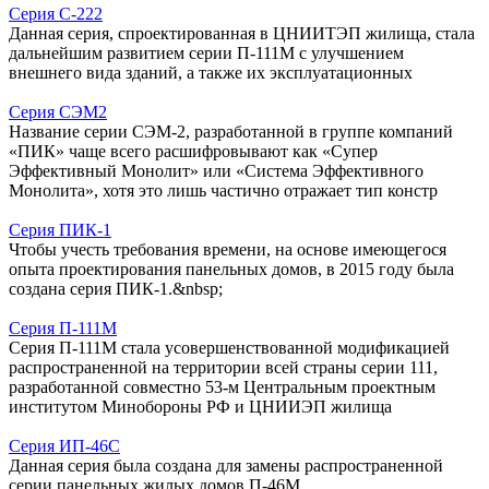
Серия С-222
Данная серия, спроектированная в ЦНИИТЭП жилища, стала
дальнейшим развитием серии П-111М с улучшением
внешнего вида зданий, а также их эксплуатационных
Серия СЭМ2
Название серии СЭМ-2, разработанной в группе компаний
«ПИК» чаще всего расшифровывают как «Супер
Эффективный Монолит» или «Система Эффективного
Монолита», хотя это лишь частично отражает тип констр
Серия ПИК-1
Чтобы учесть требования времени, на основе имеющегося
опыта проектирования панельных домов, в 2015 году была
создана серия ПИК-1.&nbsp;
Серия П-111М
Серия П-111М стала усовершенствованной модификацией
распространенной на территории всей страны серии 111,
разработанной совместно 53-м Центральным проектным
институтом Минобороны РФ и ЦНИИЭП жилища
Серия ИП-46С
Данная серия была создана для замены распространенной
серии панельных жилых домов П-46М.