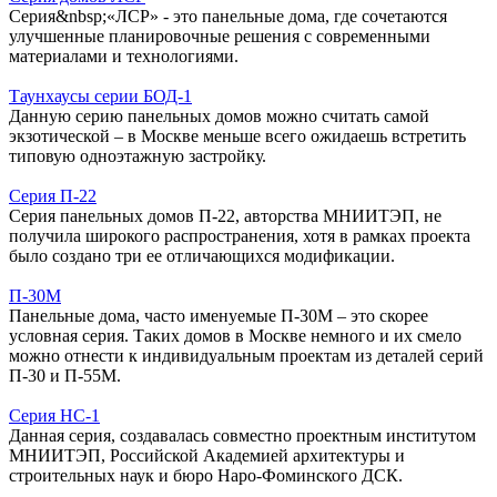
Серия&nbsp;«ЛСР» - это панельные дома, где сочетаются
улучшенные планировочные решения с современными
материалами и технологиями.
Таунхаусы серии БОД-1
Данную серию панельных домов можно считать самой
экзотической – в Москве меньше всего ожидаешь встретить
типовую одноэтажную застройку.
Серия П-22
Серия панельных домов П-22, авторства МНИИТЭП, не
получила широкого распространения, хотя в рамках проекта
было создано три ее отличающихся модификации.
П-30М
Панельные дома, часто именуемые П-30М – это скорее
условная серия. Таких домов в Москве немного и их смело
можно отнести к индивидуальным проектам из деталей серий
П-30 и П-55М.
Серия НС-1
Данная серия, создавалась совместно проектным институтом
МНИИТЭП, Российской Академией архитектуры и
строительных наук и бюро Наро-Фоминского ДСК.