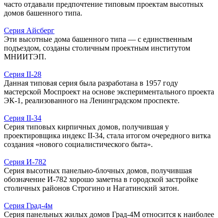
часто отдавали предпочтение типовым проектам высотных
домов башенного типа.
Серия Айсберг
Эти высотные дома башенного типа — с единственным
подъездом, созданы столичным проектным институтом
МНИИТЭП.
Серия II-28
Данная типовая серия была разработана в 1957 году
мастерской Моспроект на основе экспериментального проекта
ЭК-1, реализованного на Ленинградском проспекте.
Серия II-34
Серия типовых кирпичных домов, получившая у
проектировщика индекс II-34, стала итогом очередного витка
создания «нового социалистического быта».
Серия И-782
Серия высотных панельно-блочных домов, получившая
обозначение И-782 хорошо заметна в городской застройке
столичных районов Строгино и Нагатинский затон.
Серия Град-4м
Серия панельных жилых домов Град-4М относится к наиболее