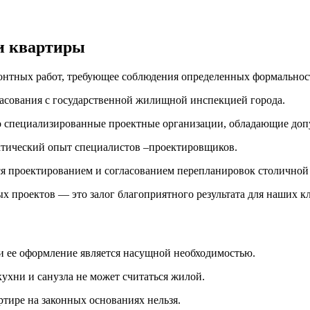
и квартиры
онтных работ, требующее соблюдения определенных формальнос
ласования с государственной жилищной инспекцией города.
ко специализированные проектные организации, обладающие доп
ктический опыт специалистов –проектировщиков.
я проектированием и согласованием перепланировок столично
х проектов — это залог благоприятного результата для наших к
 и ее оформление является насущной необходимостью.
кухни и санузла не может считаться жилой.
ртире на законных основаниях нельзя.