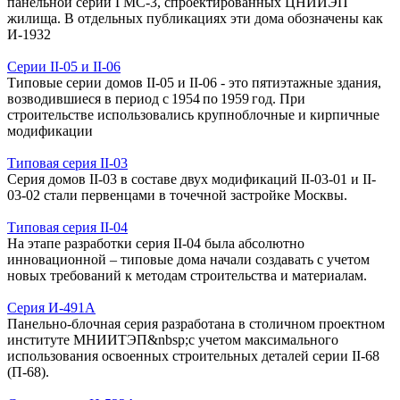
панельной серии ГМС-3, спроектированных ЦНИИЭП
жилища. В отдельных публикациях эти дома обозначены как
И-1932
Серии II-05 и II‑06
Типовые серии домов II-05 и II-06 - это пятиэтажные здания,
возводившиеся в период с 1954 по 1959 год. При
строительстве использовались крупноблочные и кирпичные
модификации
Типовая серия II-03
Серия домов II-03 в составе двух модификаций II-03-01 и II-
03-02 стали первенцами в точечной застройке Москвы.
Типовая серия II-04
На этапе разработки серия II-04 была абсолютно
инновационной – типовые дома начали создавать с учетом
новых требований к методам строительства и материалам.
Серия И-491А
Панельно-блочная серия разработана в столичном проектном
институте МНИИТЭП&nbsp;с учетом максимального
использования освоенных строительных деталей серии II-68
(П-68).