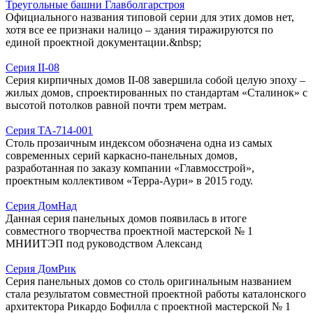
Треугольные башни Главболгарстроя
Официального названия типовой серии для этих домов нет,
хотя все ее признаки налицо – здания тиражируются по
единой проектной документации.&nbsp;
Серия II-08
Серия кирпичных домов II-08 завершила собой целую эпоху –
жилых домов, спроектированных по стандартам «Сталинок» с
высотой потолков равной почти трем метрам.
Серия ТА-714-001
Столь прозаичным индексом обозначена одна из самых
современных серий каркасно-панельных домов,
разработанная по заказу компании «Главмосстрой»,
проектным коллективом «Терра-Аури» в 2015 году.
Серия ДомНад
Данная серия панельных домов появилась в итоге
совместного творчества проектной мастерской № 1
МНИИТЭП под руководством Александ
Серия ДомРик
Серия панельных домов со столь оригинальным названием
стала результатом совместной проектной работы каталонского
архитектора Рикардо Бофилла с проектной мастерской № 1