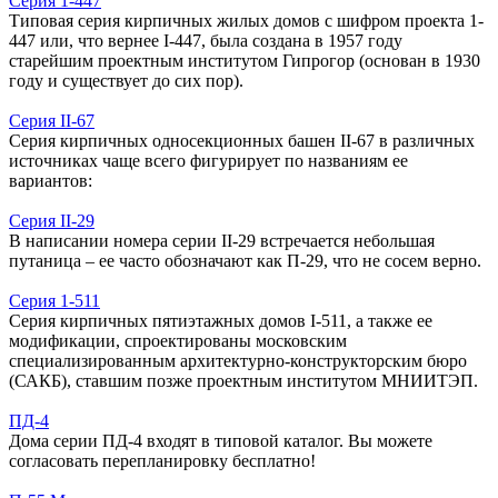
Серия 1-447
Типовая серия кирпичных жилых домов с шифром проекта 1-
447 или, что вернее I-447, была создана в 1957 году
старейшим проектным институтом Гипрогор (основан в 1930
году и существует до сих пор).
Серия II-67
Серия кирпичных односекционных башен II-67 в различных
источниках чаще всего фигурирует по названиям ее
вариантов:
Серия II-29
В написании номера серии II-29 встречается небольшая
путаница – ее часто обозначают как П-29, что не сосем верно.
Серия 1-511
Серия кирпичных пятиэтажных домов I-511, а также ее
модификации, спроектированы московским
специализированным архитектурно-конструкторским бюро
(САКБ), ставшим позже проектным институтом МНИИТЭП.
ПД-4
Дома серии ПД-4 входят в типовой каталог. Вы можете
согласовать перепланировку бесплатно!