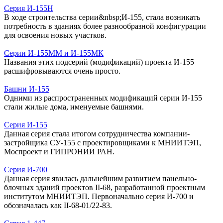
Серия И-155Н
В ходе строительства серии&nbsp;И-155, стала возникать
потребность в зданиях более разнообразной конфигурации
для освоения новых участков.
Серии И-155ММ и И-155МК
Названия этих подсерий (модификаций) проекта И-155
расшифровываются очень просто.
Башни И-155
Одними из распространенных модификаций серии И-155
стали жилые дома, именуемые башнями.
Серия И-155
Данная серия стала итогом сотрудничества компании-
застройщика СУ-155 с проектировщиками к МНИИТЭП,
Моспроект и ГИПРОНИИ РАН.
Серия И-700
Данная серия явилась дальнейшим развитием панельно-
блочных зданий проектов II-68, разработанной проектным
институтом МНИИТЭП. Первоначально серия И-700 и
обозначалась как II-68-01/22-83.