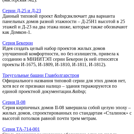
Серии Д-25 и Д-23
Данный типовой проект &nbsp;включает два варианта
панельных домов разной этажности – Д-25Н1 высотой в 25
этажей и Д-23 на два этажа ниже, которые также обозначают
как Домкон-1.
Серия Бекерон
Идея создать целый набор проектов жилых домов
улучшенной комфортности, но без излишеств, привела к
созданию в МНИИТЭП серии Бекерон (к ней относятся
проекты И-1675, И-1809, И-1810, И-1811, И-1812).
Треугольные башни Главболгарстроя
Официального названия типовой серии для этих домов нет,
хотя все ее признаки налицо – здания тиражируются по
единой проектной документации.&nbsp;
Серия II-08
Серия кирпичных домов II-08 завершила собой целую эпоху –
жилых домов, спроектированных по стандартам «Сталинок» с
высотой потолков равной почти трем метрам.
Серия ТА-714-001