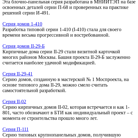
Эта блочно-панельная серия разработана в МНИИТЭП на базе
освоенных деталей серии П-68 и проверенных на практике
решений серии И-491.
Серия домов 1-410
Разработка типовой серии 1-410 (I-410) стала для своего
времени весьма прогрессивной и востребованной.
Серия домов II-29-Б
Кирпичные дома серии II-29 стали визитной карточкой
многих районов Москвы. Башня проекта II-29-Б заслуженно
считается наиболее удачной модификацией.
Серия II-29-41
Серию домов, созданную в мастерской № 1 Моспроекта, на
основе типового дома II-29, можно смело считать
самостоятельной разработкой.
Серия II-02
Серию кирпичных домов II-02, которая встречается и как 1-
801, часто обозначают в БТИ как индивидуальный проект – с
момента ее строительства прошло много лет.
Серия П-111
Серию типовых крупнопанельных домов, получившую