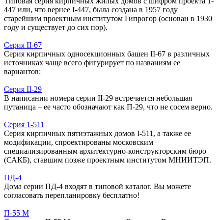
Типовая серия кирпичных жилых домов с шифром проекта 1-
447 или, что вернее I-447, была создана в 1957 году
старейшим проектным институтом Гипрогор (основан в 1930
году и существует до сих пор).
Серия II-67
Серия кирпичных односекционных башен II-67 в различных
источниках чаще всего фигурирует по названиям ее
вариантов:
Серия II-29
В написании номера серии II-29 встречается небольшая
путаница – ее часто обозначают как П-29, что не сосем верно.
Серия 1-511
Серия кирпичных пятиэтажных домов I-511, а также ее
модификации, спроектированы московским
специализированным архитектурно-конструкторским бюро
(САКБ), ставшим позже проектным институтом МНИИТЭП.
ПД-4
Дома серии ПД-4 входят в типовой каталог. Вы можете
согласовать перепланировку бесплатно!
П-55 М