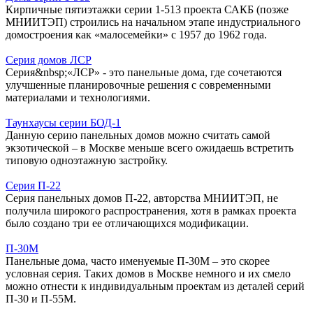
Кирпичные пятиэтажки серии 1-513 проекта САКБ (позже
МНИИТЭП) строились на начальном этапе индустриального
домостроения как «малосемейки» с 1957 до 1962 года.
Серия домов ЛСР
Серия&nbsp;«ЛСР» - это панельные дома, где сочетаются
улучшенные планировочные решения с современными
материалами и технологиями.
Таунхаусы серии БОД-1
Данную серию панельных домов можно считать самой
экзотической – в Москве меньше всего ожидаешь встретить
типовую одноэтажную застройку.
Серия П-22
Серия панельных домов П-22, авторства МНИИТЭП, не
получила широкого распространения, хотя в рамках проекта
было создано три ее отличающихся модификации.
П-30М
Панельные дома, часто именуемые П-30М – это скорее
условная серия. Таких домов в Москве немного и их смело
можно отнести к индивидуальным проектам из деталей серий
П-30 и П-55М.