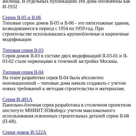
жилища. В отдельных публикациях эти дома обозначены как
И-1932
Серии II-05 и II‑06
Типовые серии домов II-05 и II-06 - это пятиэтажные здания,
возводившиеся в период с 1954 по 1959 год. При
строительстве использовались крупноблочные и кирпичные
модификации
Типовая серия II-03
Серия домов II-03 в составе двух модификаций II-03-01 и II-
03-02 стали первенцами в точечной застройке Москвы.
Типовая серия II-04
На этапе разработки серия II-04 была абсолютно
инновационной – типовые дома начали создавать с учетом
новых требований к методам строительства и материалам.
Серия И-491А
Панельно-блочная серия разработана в столичном проектном
институте МНИИТЭП&nbsp;с учетом максимального
использования освоенных строительных деталей серии II-68
(П-68).
Серия домов И-522А